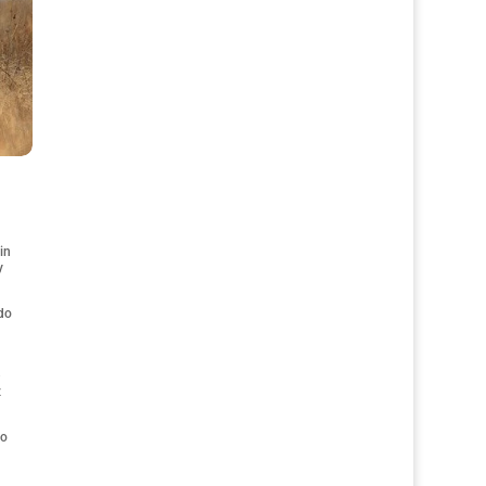
in
y
odo
z
mo