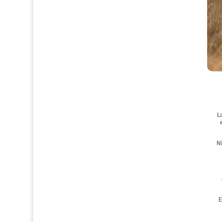
L
Ni
E